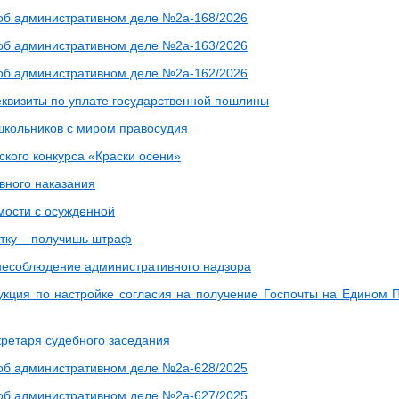
б административном деле №2а-168/2026
б административном деле №2а-163/2026
б административном деле №2а-162/2026
квизиты по уплате государственной пошлины
школьников с миром правосудия
ского конкурса «Краски осени»
вного наказания
мости с осужденной
ятку – получишь штраф
несоблюдение административного надзора
укция по настройке согласия на получение Госпочты на Едином 
кретаря судебного заседания
б административном деле №2а-628/2025
б административном деле №2а-627/2025