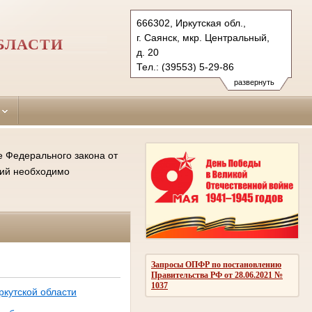
666302, Иркутская обл.,
г. Саянск, мкр. Центральный,
БЛАСТИ
д. 20
Тел.: (39553) 5-29-86
sayansky.irk@sudrf.ru
развернуть
е Федерального закона от
ний необходимо
Запросы ОПФР по постановлению
Правительства РФ от 28.06.2021 №
1037
кутской области