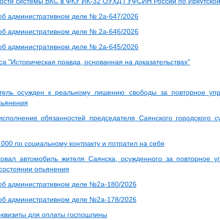
ости системы ВКС в ФКУ ИК-32 ОУХД ГУФСИН России по Иркутской
б административном деле № 2а-647/2026
б административном деле № 2а-646/2026
б административном деле № 2а-645/2026
са "Историческая правда, основанная на доказательствах"
тель осужден к реальному лишению свободы за повторное уп
пьянения
сполнение обязанностей председателя Саянского городского с
000 по социальному контракту и потратил на себя
овал автомобиль жителя Саянска, осужденного за повторное у
 состоянии опьянения
б административном деле №2а-180/2026
б административном деле №2а-178/2026
квизиты для оплаты госпошлины