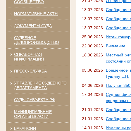
21.07.2026
О неисправн
СООБЩЕСТВО
13.07.2026
Сообщение о
НОРМАТИВНЫЕ АКТЫ
13.07.2026
Сообщение о
ДОКУМЕНТЫ СУДА
13.07.2026
Сообщение о
25.06.2026
Итоги конкур
СУДЕБНОЕ
ДЕЛОПРОИЗВОДСТВО
22.06.2026
Внимание!
СПРАВОЧНАЯ
18.06.2026
Местный жи
ИНФОРМАЦИЯ
состоянии о
05.06.2026
Временное и
ПРЕСС-СЛУЖБА
Гущину Е.Н.
УПРАВЛЕНИЕ СУДЕБНОГО
04.06.2026
Получил 350 
ДЕПАРТАМЕНТА
17.04.2026
Суд конфиск
СУДЫ СУБЪЕКТА РФ
средством в
21.01.2026
Сообщение о
МУНИЦИПАЛЬНЫЕ
ОРГАНЫ ВЛАСТИ
21.01.2026
Сообщение о
14.01.2026
Изменены ре
ВАКАНСИИ